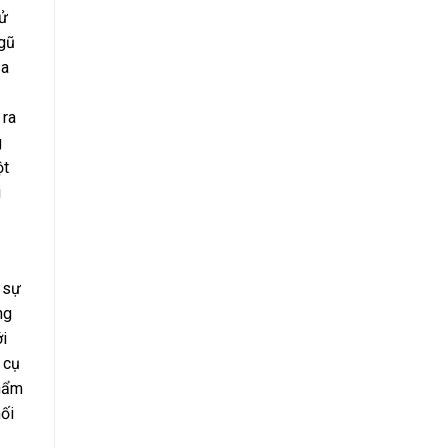
sử
ngũ
ủa
 ra
g
ột
i
 sự
ng
ới
 cụ
phẩm
ối