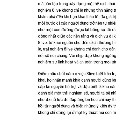
mà còn tập trung xây dựng một hệ sinh thái 
nghiệm 8live không chỉ là những tính năng t
khám phá đến khi bạn khai thác tối đa giá t
mỗi bước đi của người dùng trở nên tự nhiê
như một con đường được lát bằng sự tối ưu hó
đồng nhất giữa các nền tảng và dịch vụ đi 
8live, từ khởi nguồn cho đến cách thương hi
là, trải nghiệm 8live không chỉ dành cho dâ
nối số nói chung. Với nhịp đập không ngừng,
nghiệm sự linh hoạt và an toàn trong mọi tác
Điểm mấu chốt nằm ở việc 8live biết trân t
khai, họ nhấn mạnh khía cạnh người dùng làm
cấp tài nguyên hỗ trợ, và đặc biệt là khả n
đánh giá một trải nghiệm số, người ta sẽ n
như đã nỗ lực để đáp ứng ba tiêu chí này thô
hồi từ người dùng và biến những ý kiến ấy t
không chỉ dừng lại ở mặt kỹ thuật mà còn mở