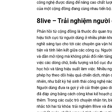
công nghệ được dùng để nâng cao chất lượn
của một cộng đồng đang cùng nhau tiến bộ.
8live – Trải nghiệm người
Phản hồi từ cộng đồng là thước đo quan trọ
hiệu tích cực từ người dùng ở nhiều phân kh
nghề sáng tạo cho tới các chuyên gia vận 
tiện và tính liên kết giữa các công cụ. Ng
và dần mở rộng mà không phải đổi nền tảng, 
việc các dòng chữ, biểu tượng và bố cục đư
học hỏi và tăng hiệu suất làm việc. Nhiều n
phép họ theo dõi hiệu quả chiến dịch, nhận
nhiên, như bất kỳ hệ sinh thái công nghệ n
Người dùng đưa ra gợi ý về cải thiện giao d
đã đáp ứng bằng cách công khai kế hoạch ph
thêm. Trong các cuộc trò chuyện nhắn tin, bì
nhắc tới hai từ khóa: trải nghiệm 8live và 