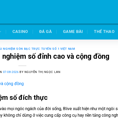
CASINO
ĐÁ GÀ
GAME BÀI
THỂ THAO
RẢI NGHIỆM SÒN BẠC TRỰC TUYẾN SỐ 1 VIỆT NAM
ải nghiệm số đỉnh cao và cộng đồng
ON
07-08-2026
BY
NGUYỄN THỊ NGỌC LAN
iệm số đích thực
 vào mọi ngóc ngách của đời sống, 8live xuất hiện như một ngôi 
này không chỉ dừng ở việc cung cấp công cụ hay nền tảng công ng