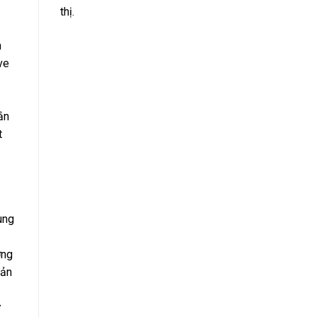
thị.
n
ve
ắn
t
ung
ờng
hản
ự