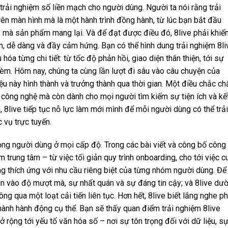
trải nghiệm số liền mạch cho người dùng. Người ta nói rằng trải
rên màn hình mà là một hành trình đồng hành, từ lúc bạn bắt đầu
rị mà sản phẩm mang lại. Và để đạt được điều đó, 8live phải khiế
n, dễ dàng và đầy cảm hứng. Bạn có thể hình dung trải nghiệm 8li
a từng chi tiết: từ tốc độ phản hồi, giao diện thân thiện, tới sự
kèm. Hôm nay, chúng ta cùng lần lượt đi sâu vào câu chuyện của
ệu này hình thành và trưởng thành qua thời gian. Một điều chắc ch
n công nghệ mà còn dành cho mọi người tìm kiếm sự tiện ích và kế
 8live tiếp tục nỗ lực làm mới mình để mỗi người dùng có thể trải
 vụ trực tuyến.
rọng người dùng ở mọi cấp độ. Trong các bài viết và công bố công
 trung tâm – từ việc tối giản quy trình onboarding, cho tới việc c
ăng thích ứng với nhu cầu riêng biệt của từng nhóm người dùng. Để
hìn vào độ mượt mà, sự nhất quán và sự đáng tin cậy; và 8live dư
ng qua một loạt cải tiến liên tục. Hơn hết, 8live biết lắng nghe p
hành hành động cụ thể. Bạn sẽ thấy quan điểm trải nghiệm 8live
 rộng tới yếu tố văn hóa số – nơi sự tôn trọng đối với dữ liệu, s