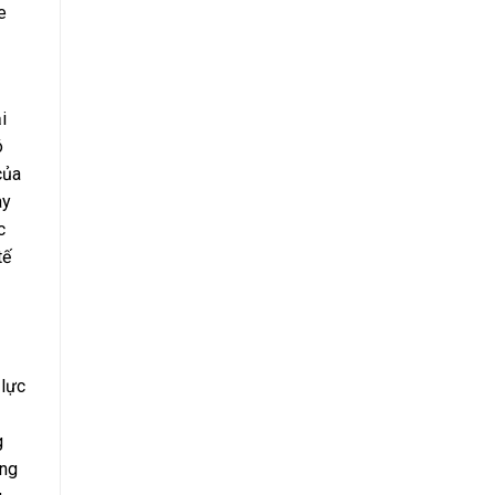
e
i
ó
của
ay
c
tế
 lực
g
ởng