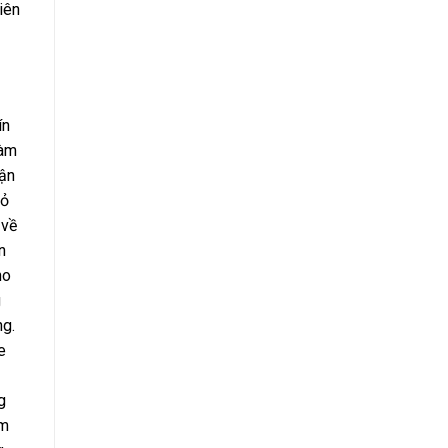
iên
ín
làm
uận
hỏ
 về
n
ho
g
ng.
e
g
ếm