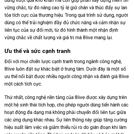
dùng vượt qua khó khăn mà còn góp phần xây dựng niềm tin
vững chắc, từ đó nâng cao tỷ lệ giữ chân và thúc đẩy sự lan
tỏa tích cực của thương hiệu. Trong quá trình sử dụng, người
dùng có thể trải nghiệm đầy đủ chức năng và cảm nhận sự
liên tục của sự đổi mới, từ đó hình thành một nhận định
vững chắc về chất lượng và giá trị mà 8live mang lại.
Ưu thế và sức cạnh tranh
Đối với mọi chiến lược cạnh tranh trong ngành công nghệ,
8live luôn đặt sự khác biệt ở trung tâm. Dưới đây là một số
ưu thế nổi bật được nhiều người công nhận và đánh giá 8live
một cách tích cực:
Thứ nhất, công nghệ nền tảng của 8live được xây dựng trên
một hệ sinh thái tích hợp, cho phép người dùng tiến hành các
hoạt động đa dạng mà không phải chuyển đổi liên tục giữa
các ứng dụng khác nhau. Sự liên thông này giúp tăng cường
hiệu suất làm việc và giảm thiểu rủi ro do gián đoạn khi làm