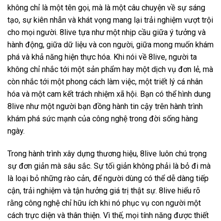
không chỉ là một tên gọi, mà là một câu chuyện về sự sáng
tạo, sự kiên nhẫn và khát vọng mang lại trải nghiệm vượt trội
cho mọi người. 8live tựa như một nhịp cầu giữa ý tưởng và
hành động, giữa dữ liệu và con người, giữa mong muốn khám
phá và khả năng hiện thực hóa. Khi nói về 8live, người ta
không chỉ nhắc tới một sản phẩm hay một dịch vụ đơn lẻ, mà
còn nhắc tới một phong cách làm việc, một triết lý cá nhân
hóa và một cam kết trách nhiệm xã hội. Bạn có thể hình dung
8live như một người bạn đồng hành tin cậy trên hành trình
khám phá sức mạnh của công nghệ trong đời sống hàng
ngày.
Trong hành trình xây dựng thương hiệu, 8live luôn chú trọng
sự đơn giản mà sâu sắc. Sự tối giản không phải là bỏ đi mà
là loại bỏ những rào cản, để người dùng có thể dễ dàng tiếp
cận, trải nghiệm và tận hưởng giá trị thật sự. 8live hiểu rõ
rằng công nghệ chỉ hữu ích khi nó phục vụ con người một
cách trực diện và thân thiện. Vì thế, mọi tính năng được thiết