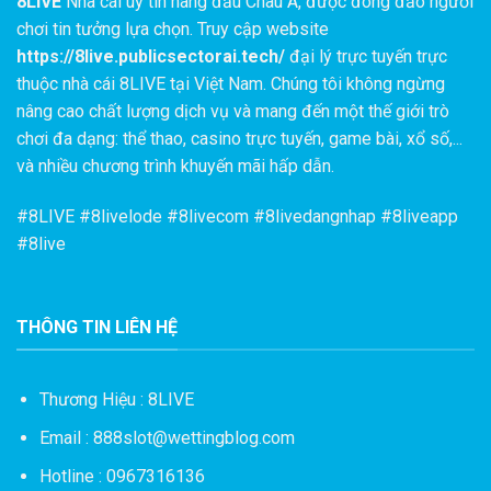
8LIVE
Nhà cái uy tín hàng đầu Châu Á, được đông đảo người
chơi tin tưởng lựa chọn. Truy cập website
https://8live.publicsectorai.tech/
đại lý trực tuyến trực
thuộc nhà cái 8LIVE tại Việt Nam. Chúng tôi không ngừng
nâng cao chất lượng dịch vụ và mang đến một thế giới trò
chơi đa dạng: thể thao, casino trực tuyến, game bài, xổ số,...
và nhiều chương trình khuyến mãi hấp dẫn.
#
8LIVE
#8livelode #8livecom #8livedangnhap #8liveapp
#8live
THÔNG TIN LIÊN HỆ
Thương Hiệu : 8LIVE
Email :
888slot@wettingblog.com
Hotline : 0967316136