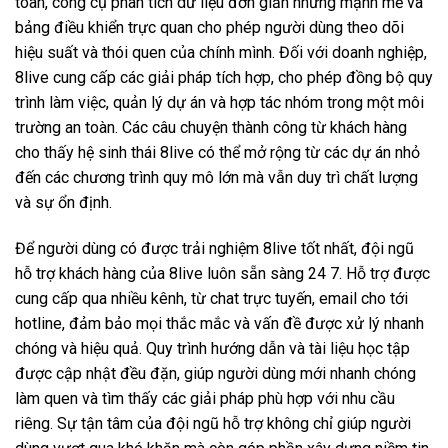
toàn, công cụ phân tích dữ liệu đơn giản nhưng mạnh mẽ và
bảng điều khiển trực quan cho phép người dùng theo dõi
hiệu suất và thói quen của chính mình. Đối với doanh nghiệp,
8live cung cấp các giải pháp tích hợp, cho phép đồng bộ quy
trình làm việc, quản lý dự án và hợp tác nhóm trong một môi
trường an toàn. Các câu chuyện thành công từ khách hàng
cho thấy hệ sinh thái 8live có thể mở rộng từ các dự án nhỏ
đến các chương trình quy mô lớn mà vẫn duy trì chất lượng
và sự ổn định.
Để người dùng có được trải nghiệm 8live tốt nhất, đội ngũ
hỗ trợ khách hàng của 8live luôn sẵn sàng 24 7. Hỗ trợ được
cung cấp qua nhiều kênh, từ chat trực tuyến, email cho tới
hotline, đảm bảo mọi thắc mắc và vấn đề được xử lý nhanh
chóng và hiệu quả. Quy trình hướng dẫn và tài liệu học tập
được cập nhật đều đặn, giúp người dùng mới nhanh chóng
làm quen và tìm thấy các giải pháp phù hợp với nhu cầu
riêng. Sự tận tâm của đội ngũ hỗ trợ không chỉ giúp người