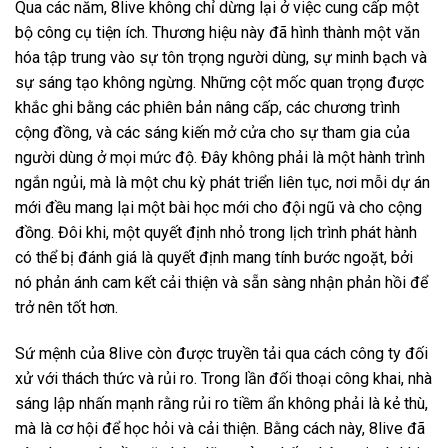
Qua các năm, 8live không chỉ dừng lại ở việc cung cấp một
bộ công cụ tiện ích. Thương hiệu này đã hình thành một văn
hóa tập trung vào sự tôn trọng người dùng, sự minh bạch và
sự sáng tạo không ngừng. Những cột mốc quan trọng được
khắc ghi bằng các phiên bản nâng cấp, các chương trình
cộng đồng, và các sáng kiến mở cửa cho sự tham gia của
người dùng ở mọi mức độ. Đây không phải là một hành trình
ngắn ngủi, mà là một chu kỳ phát triển liên tục, nơi mỗi dự án
mới đều mang lại một bài học mới cho đội ngũ và cho cộng
đồng. Đôi khi, một quyết định nhỏ trong lịch trình phát hành
có thể bị đánh giá là quyết định mang tính bước ngoặt, bởi
nó phản ánh cam kết cải thiện và sẵn sàng nhận phản hồi để
trở nên tốt hơn.
Sứ mệnh của 8live còn được truyền tải qua cách công ty đối
xử với thách thức và rủi ro. Trong lần đối thoại công khai, nhà
sáng lập nhấn mạnh rằng rủi ro tiềm ẩn không phải là kẻ thù,
mà là cơ hội để học hỏi và cải thiện. Bằng cách này, 8live đã