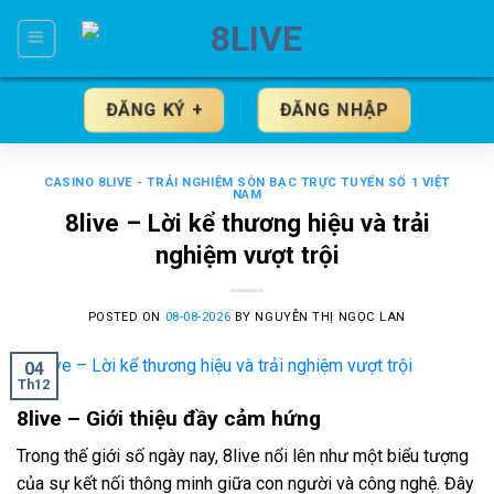
Skip
to
content
ĐĂNG KÝ +
ĐĂNG NHẬP
CASINO 8LIVE - TRẢI NGHIỆM SÒN BẠC TRỰC TUYẾN SỐ 1 VIỆT
NAM
8live – Lời kể thương hiệu và trải
nghiệm vượt trội
POSTED ON
08-08-2026
BY
NGUYỄN THỊ NGỌC LAN
04
Th12
8live – Giới thiệu đầy cảm hứng
Trong thế giới số ngày nay, 8live nổi lên như một biểu tượng
của sự kết nối thông minh giữa con người và công nghệ. Đây