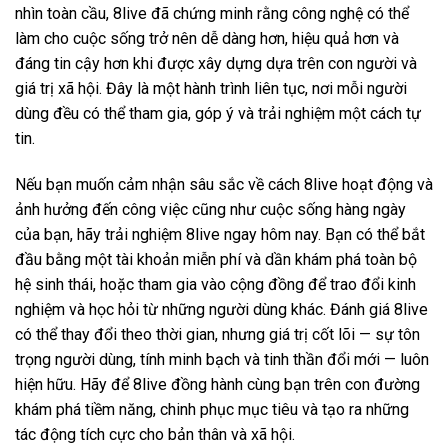
nhìn toàn cầu, 8live đã chứng minh rằng công nghệ có thể
làm cho cuộc sống trở nên dễ dàng hơn, hiệu quả hơn và
đáng tin cậy hơn khi được xây dựng dựa trên con người và
giá trị xã hội. Đây là một hành trình liên tục, nơi mỗi người
dùng đều có thể tham gia, góp ý và trải nghiệm một cách tự
tin.
Nếu bạn muốn cảm nhận sâu sắc về cách 8live hoạt động và
ảnh hưởng đến công việc cũng như cuộc sống hàng ngày
của bạn, hãy trải nghiệm 8live ngay hôm nay. Bạn có thể bắt
đầu bằng một tài khoản miễn phí và dần khám phá toàn bộ
hệ sinh thái, hoặc tham gia vào cộng đồng để trao đổi kinh
nghiệm và học hỏi từ những người dùng khác. Đánh giá 8live
có thể thay đổi theo thời gian, nhưng giá trị cốt lõi — sự tôn
trọng người dùng, tính minh bạch và tinh thần đổi mới — luôn
hiện hữu. Hãy để 8live đồng hành cùng bạn trên con đường
khám phá tiềm năng, chinh phục mục tiêu và tạo ra những
tác động tích cực cho bản thân và xã hội.