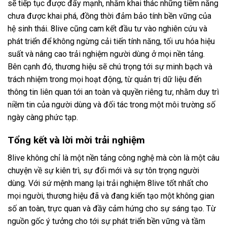
sẽ tiếp tục được đẩy mạnh, nhằm khai thác những tiềm năng
chưa được khai phá, đồng thời đảm bảo tính bền vững của
hệ sinh thái. 8live cũng cam kết đầu tư vào nghiên cứu và
phát triển để không ngừng cải tiến tính năng, tối ưu hóa hiệu
suất và nâng cao trải nghiệm người dùng ở mọi nền tảng.
Bên cạnh đó, thương hiệu sẽ chú trọng tới sự minh bạch và
trách nhiệm trong mọi hoạt động, từ quản trị dữ liệu đến
thông tin liên quan tới an toàn và quyền riêng tư, nhằm duy trì
niềm tin của người dùng và đối tác trong một môi trường số
ngày càng phức tạp.
Tổng kết và lời mời trải nghiệm
8live không chỉ là một nền tảng công nghệ mà còn là một câu
chuyện về sự kiên trì, sự đổi mới và sự tôn trọng người
dùng. Với sứ mệnh mang lại trải nghiệm 8live tốt nhất cho
mọi người, thương hiệu đã và đang kiến tạo một không gian
số an toàn, trực quan và đầy cảm hứng cho sự sáng tạo. Từ
nguồn gốc ý tưởng cho tới sự phát triển bền vững và tầm