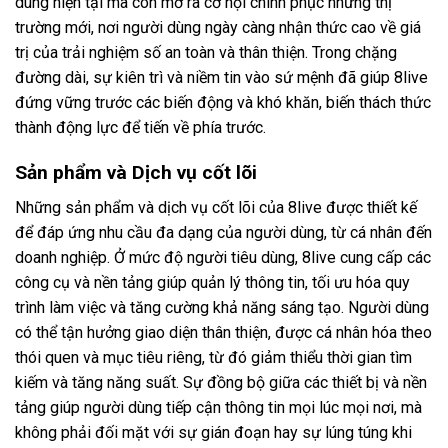
dùng hiện tại mà còn mở ra cơ hội chinh phục những thị
trường mới, nơi người dùng ngày càng nhận thức cao về giá
trị của trải nghiệm số an toàn và thân thiện. Trong chặng
đường dài, sự kiên trì và niềm tin vào sứ mệnh đã giúp 8live
đứng vững trước các biến động và khó khăn, biến thách thức
thành động lực để tiến về phía trước.
Sản phẩm và Dịch vụ cốt lõi
Những sản phẩm và dịch vụ cốt lõi của 8live được thiết kế
để đáp ứng nhu cầu đa dạng của người dùng, từ cá nhân đến
doanh nghiệp. Ở mức độ người tiêu dùng, 8live cung cấp các
công cụ và nền tảng giúp quản lý thông tin, tối ưu hóa quy
trình làm việc và tăng cường khả năng sáng tạo. Người dùng
có thể tận hưởng giao diện thân thiện, được cá nhân hóa theo
thói quen và mục tiêu riêng, từ đó giảm thiểu thời gian tìm
kiếm và tăng năng suất. Sự đồng bộ giữa các thiết bị và nền
tảng giúp người dùng tiếp cận thông tin mọi lúc mọi nơi, mà
không phải đối mặt với sự gián đoạn hay sự lúng túng khi