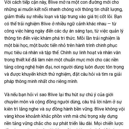
Với cách tiếp cận này, 8live mở ra một con đường mới cho
những ai muốn kết nối nhanh chóng với thông tin chất lượng,
giảm thiểu sự nhiễu loạn và tập trung vào giá trị cốt lõi. Bạn
có thể trải nghiệm 8live ở nhiều ngữ cảnh khác nhau — từ
công việc hàng ngày đến các dự án sáng tạo, từ việc quản lý
thông tin đến việc khám phá tri thức. Mỗi lần trải nghiệm là
một bài học, một bước tiến nhỏ trên hành trình chinh phục
mục tiêu cá nhân và tập thể. Chính sự linh hoạt và nhân văn
trong thiết kế đã làm nên một chuẩn mực mới cho các nền
tảng công nghệ hiện đại, nơi người dùng luôn được tôn trọng
và được khuyến khích thử nghiệm, đặt câu hỏi và tìm ra giải
pháp thông minh nhất cho riêng mình.
Và nếu bạn hỏi vì sao 8live lại thu hút sự chú ý của giới
chuyên môn và cộng đồng người dùng, câu trả lời nằm ở sự
kiên trì lắng nghe và sự đồng hành bền vững. 8live không vội
vàng khoe khoảnh khắc phồn vinh mà chú trọng xây dựng
nền tảng vững chắc cho sự phát triển lâu dài. Mọi chiến lược