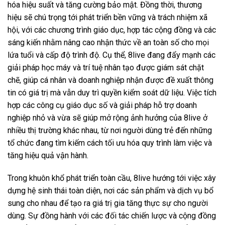
hóa hiệu suất và tăng cường bảo mật. Đồng thời, thương
hiệu sẽ chú trọng tới phát triển bền vững và trách nhiệm xã
hội, với các chương trình giáo dục, hợp tác cộng đồng và các
sáng kiến nhằm nâng cao nhận thức về an toàn số cho mọi
lứa tuổi và cấp độ trình độ. Cụ thể, 8live đang đẩy mạnh các
giải pháp học máy và trí tuệ nhân tạo được giám sát chặt
chẽ, giúp cá nhân và doanh nghiệp nhận được đề xuất thông
tin có giá trị mà vẫn duy trì quyền kiểm soát dữ liệu. Việc tích
hợp các công cụ giáo dục số và giải pháp hỗ trợ doanh
nghiệp nhỏ và vừa sẽ giúp mở rộng ảnh hưởng của 8live ở
nhiều thị trường khác nhau, từ nơi người dùng trẻ đến những
tổ chức đang tìm kiếm cách tối ưu hóa quy trình làm việc và
tăng hiệu quả vận hành.
Trong khuôn khổ phát triển toàn cầu, 8live hướng tới việc xây
dựng hệ sinh thái toàn diện, nơi các sản phẩm và dịch vụ bổ
sung cho nhau để tạo ra giá trị gia tăng thực sự cho người
dùng. Sự đồng hành với các đối tác chiến lược và cộng đồng