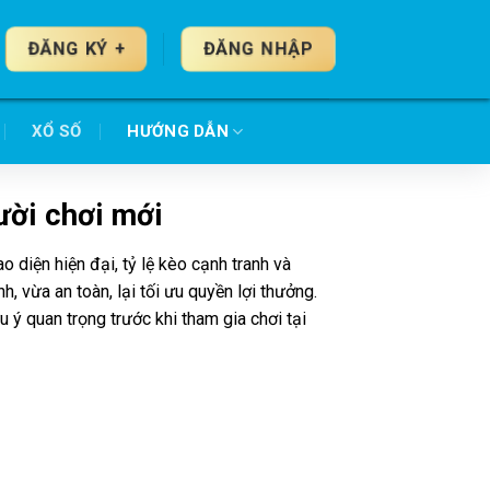
ĐĂNG KÝ +
ĐĂNG NHẬP
XỔ SỐ
HƯỚNG DẪN
ười chơi mới
 diện hiện đại, tỷ lệ kèo cạnh tranh và
 vừa an toàn, lại tối ưu quyền lợi thưởng.
 ý quan trọng trước khi tham gia chơi tại