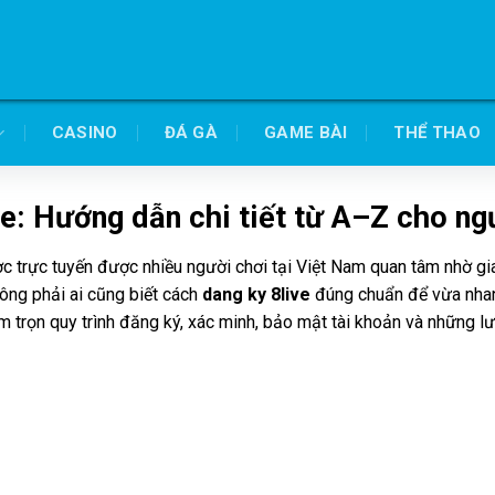
CASINO
ĐÁ GÀ
GAME BÀI
THỂ THAO
ve: Hướng dẫn chi tiết từ A–Z cho ng
c trực tuyến được nhiều người chơi tại Việt Nam quan tâm nhờ giao
hông phải ai cũng biết cách
dang ky 8live
đúng chuẩn để vừa nhanh,
 trọn quy trình đăng ký, xác minh, bảo mật tài khoản và những lưu