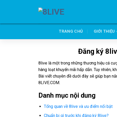
Skip
to
content
TRANG CHỦ
GIỚI THIỆU
Đăng ký 8li
8live là một trong những thương hiệu cá cượ
hàng loạt khuyến mãi hấp dẫn. Tuy nhiên, k
Bài viết chuyên đề dưới đây sẽ giúp bạn nắm
8LIVE.COM.
Danh mục nội dung
Tổng quan về 8live và ưu điểm nổi bật
Chuẩn bị gì trước khi đăng ký 8live?