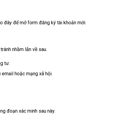
ào đây để mở form đăng ký tài khoản mới.
tránh nhầm lẫn về sau.
g tư.
ẩu email hoặc mạng xã hội.
ông đoạn xác minh sau này.