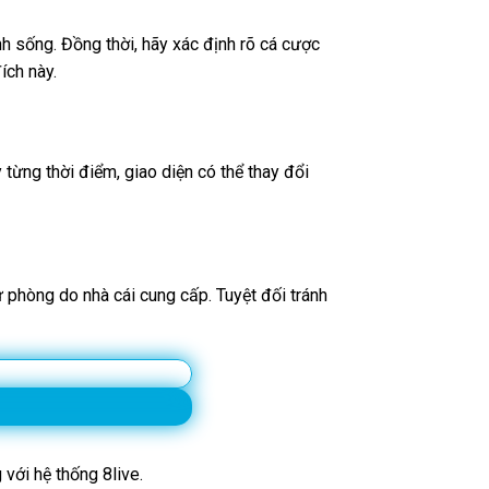
inh sống. Đồng thời, hãy xác định rõ cá cược
ích này.
 từng thời điểm, giao diện có thể thay đổi
 phòng do nhà cái cung cấp. Tuyệt đối tránh
 với hệ thống 8live.