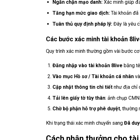
Ngăn chặn mạo danh:
Xác minh giúp đả
Tăng hạn mức giao dịch:
Tài khoản đã 
Tuân thủ quy định pháp lý:
Đây là yêu c
Các bước xác minh tài khoản 8liv
Quy trình xác minh thường gồm vài bước cơ 
Đăng nhập vào tài khoản 8live
bằng tê
Vào mục Hồ sơ / Tài khoản cá nhân
và
Cập nhật thông tin chi tiết
như địa chỉ 
Tải lên giấy tờ tùy thân
: ảnh chụp CMND
Chờ bộ phận hỗ trợ phê duyệt
, thường 
Khi trạng thái xác minh chuyển sang
Đã duy
Cách nhận thưởng cho tài 