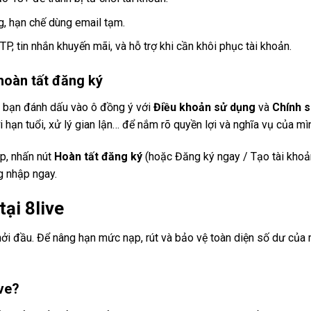
, hạn chế dùng email tạm.
 tin nhắn khuyến mãi, và hỗ trợ khi cần khôi phục tài khoản.
hoàn tất đăng ký
u bạn đánh dấu vào ô đồng ý với
Điều khoản sử dụng
và
Chính 
i hạn tuổi, xử lý gian lận… để nắm rõ quyền lợi và nghĩa vụ của mì
ập, nhấn nút
Hoàn tất đăng ký
(hoặc Đăng ký ngay / Tạo tài khoản
g nhập ngay.
ại 8live
hởi đầu. Để nâng hạn mức nạp, rút và bảo vệ toàn diện số dư của m
ive?