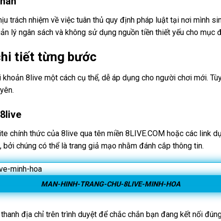
nhân
hịu trách nhiệm về việc tuân thủ quy định pháp luật tại nơi mình s
n quản lý ngân sách và không sử dụng nguồn tiền thiết yếu cho mục đ
hi tiết từng bước
i khoản 8live một cách cụ thể, dễ áp dụng cho người chơi mới. Tùy
yên.
8live
ite chính thức của 8live qua tên miền 8LIVE.COM hoặc các link dự
, bởi chúng có thể là trang giả mạo nhằm đánh cắp thông tin.
MAN-HINH-TRANG-CHU-8LIVE-MINH-HOA
 thanh địa chỉ trên trình duyệt để chắc chắn bạn đang kết nối đúng