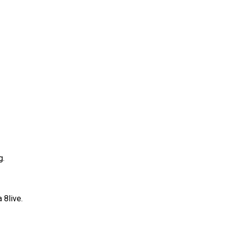
g.
 8live.