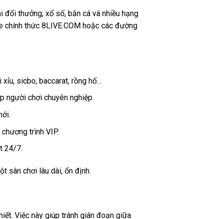
i đổi thưởng, xổ số, bắn cá và nhiều hạng
site chính thức 8LIVE.COM hoặc các đường
 xỉu, sicbo, baccarat, rồng hổ…
ợp người chơi chuyên nghiệp.
ới.
 chương trình VIP.
t 24/7.
 sân chơi lâu dài, ổn định.
hiết. Việc này giúp tránh gián đoạn giữa