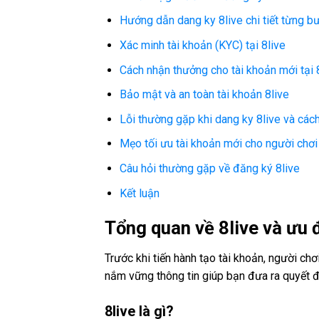
Hướng dẫn dang ky 8live chi tiết từng b
Xác minh tài khoản (KYC) tại 8live
Cách nhận thưởng cho tài khoản mới tại 
Bảo mật và an toàn tài khoản 8live
Lỗi thường gặp khi dang ky 8live và các
Mẹo tối ưu tài khoản mới cho người chơi
Câu hỏi thường gặp về đăng ký 8live
Kết luận
Tổng quan về 8live và ưu 
Trước khi tiến hành tạo tài khoản, người chơi
nắm vững thông tin giúp bạn đưa ra quyết đị
8live là gì?