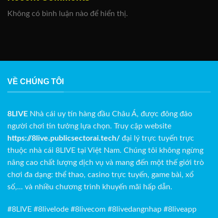
Không có bình luận nào để hiển thị.
VỀ CHÚNG TÔI
8LIVE
Nhà cái uy tín hàng đầu Châu Á, được đông đảo
người chơi tin tưởng lựa chọn. Truy cập website
https://8live.publicsectorai.tech/
đại lý trực tuyến trực
thuộc nhà cái 8LIVE tại Việt Nam. Chúng tôi không ngừng
nâng cao chất lượng dịch vụ và mang đến một thế giới trò
chơi đa dạng: thể thao, casino trực tuyến, game bài, xổ
số,... và nhiều chương trình khuyến mãi hấp dẫn.
#
8LIVE
#8livelode #8livecom #8livedangnhap #8liveapp