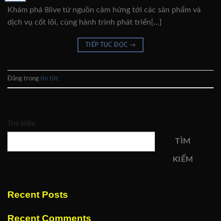
Khám phá 8live từ nguồn cảm hứng tới các sản phẩm và
dịch vụ cốt lõi, cùng hành trình phát triển[…]
TIẾP TỤC ĐỌC
→
Đăng trong
tin tức
Tìm kiếm
TÌM
KIẾM
Recent Posts
Recent Comments