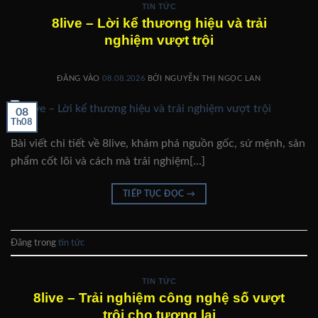
TIN TỨC
8live – Lời kể thương hiệu và trải
nghiệm vượt trội
ĐĂNG VÀO
08.08.2026
BỞI
NGUYỄN THỊ NGỌC LAN
08
Th08
Bài viết chi tiết về 8live, khám phá nguồn gốc, sứ mệnh, sản
phẩm cốt lõi và cách mà trải nghiệm[…]
TIẾP TỤC ĐỌC
→
Đăng trong
tin tức
TIN TỨC
8live – Trải nghiệm công nghệ số vượt
trội cho tương lai